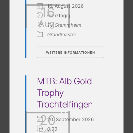
16. August 2026
16
Ganztägig
Aug.
TV Stammheim
Grandmaster
WEITERE INFORMATIONEN
MTB: Alb Gold
Trophy
Trochtelfingen
20
20. September 2026
Sep.
0:00