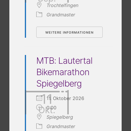
Trochtelfingen
Grandmaster
WEITERE INFORMATIONEN
MTB: Lautertal
Bikemarathon
Spiegelberg
11
11. Oktober 2026
Okt.
0:00
Spiegelberg
Grandmaster