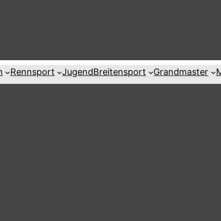
n
Rennsport
Jugend
Breitensport
Grandmaster
M