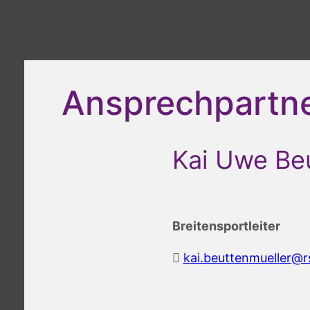
Ansprechpartn
Kai Uwe Be
Breitensportleiter
k
eb.ia
nettu
lleum
sr@r