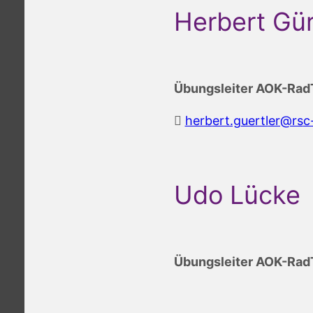
Herbert Gür
Übungsleiter AOK-Rad
breh
g.tre
ltreu
sr@re
m
Udo Lücke
Übungsleiter AOK-Rad