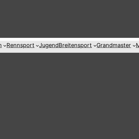
n
Rennsport
Jugend
Breitensport
Grandmaster
M