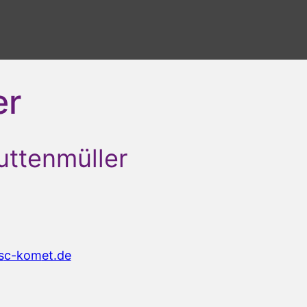
er
uttenmüller
e
mok-c
ed.te