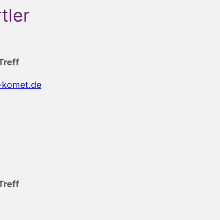
tler
Treff
ok-c
ed.te
Treff