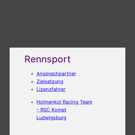
Rennsport
Ansprechpartner
Zielsetzung
Lizenzfahrer
Holmenkol Racing Team
– RSC Komet
Ludwigsburg