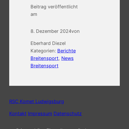
Beitrag veröffentlicht
am
8. Dezember 2024
von
Eberhard Diezel
Kategorien:
Berichte
Breitensport
, 
News
Breitensport
RSC Komet Ludwigsburg
Kontakt
Impressum
Datenschutz