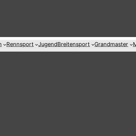
n
Rennsport
Jugend
Breitensport
Grandmaster
M