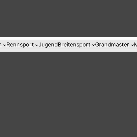
n
Rennsport
Jugend
Breitensport
Grandmaster
M