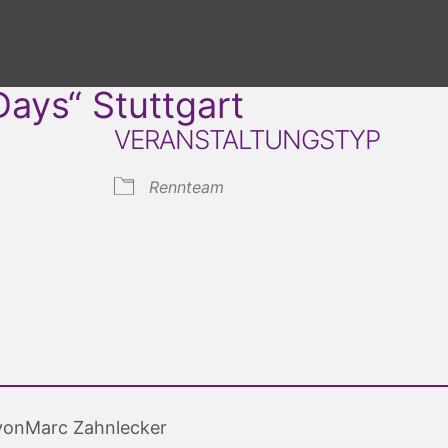
ays“ Stuttgart
VERANSTALTUNGSTYP
Rennteam
von
Marc Zahnlecker