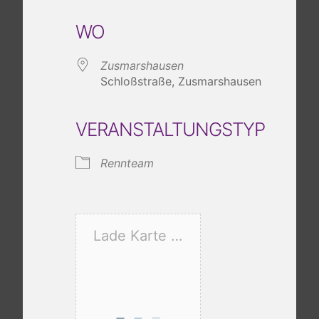
ICS herunterladen
Google Kalender
iCalendar
Office 365
Outlook Live
WO
Zusmarshausen
Schloßstraße, Zusmarshausen
VERANSTALTUNGSTYP
Rennteam
Lade Karte …