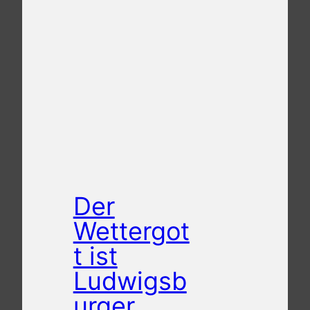
Der
Wettergot
t ist
Ludwigsb
urger